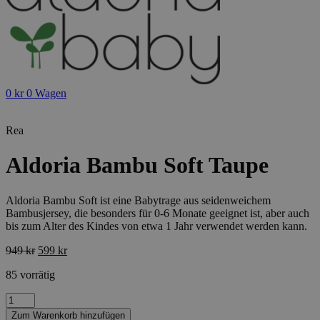
0
kr
0
Wagen
Rea
Aldoria Bambu Soft Taupe
Aldoria Bambu Soft ist eine Babytrage aus seidenweichem
Bambusjersey, die besonders für 0-6 Monate geeignet ist, aber auch
bis zum Alter des Kindes von etwa 1 Jahr verwendet werden kann.
Ursprünglicher
Aktueller
949
kr
599
kr
Preis
Preis
85 vorrätig
war:
ist:
949 kr
599 kr.
Aldoria
Bambu
Zum Warenkorb hinzufügen