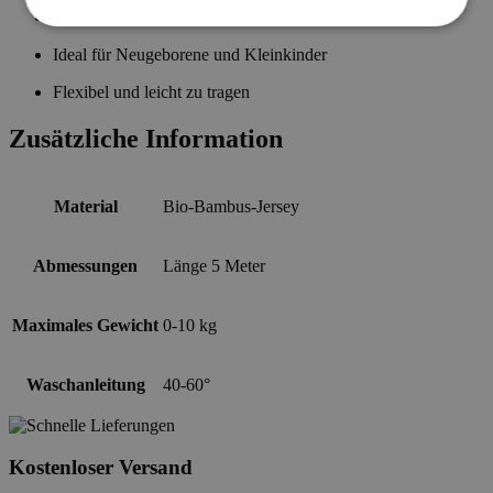
Einfach zu binden, mit beiliegender Anleitung
Ideal für Neugeborene und Kleinkinder
Flexibel und leicht zu tragen
Zusätzliche Information
Material
Bio-Bambus-Jersey
Abmessungen
Länge 5 Meter
Maximales Gewicht
0-10 kg
Waschanleitung
40-60°
Kostenloser Versand