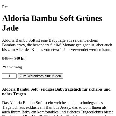
Rea
Aldoria Bambu Soft Grünes
Jade
Aldoria Bambu Soft ist eine Babytrage aus seidenweichem
Bambusjersey, die besonders für 0-6 Monate geeignet ist, aber auch
bis zum Alter des Kindes von etwa 1 Jahr verwendet werden kann.
Ursprünglicher
Aktueller
949
kr
549
kr
Preis
Preis
297 vorrätig
war:
ist:
949 kr
549 kr.
Aldoria
Zum Warenkorb hinzufügen
Bambu
Soft
Green
Aldoria Bambu Soft - seidiges Babytragetuch für sicheres und
Jade
nahes Tragen
Menge
Das Aldoria Bambu Soft ist ein weiches und anschmiegsames
Tragetuch aus exklusivem Bambus-Jersey, das sowohl Ihnen als
auch Ihrem Baby ein komfortables und sicheres Trageerlebnis bietet.