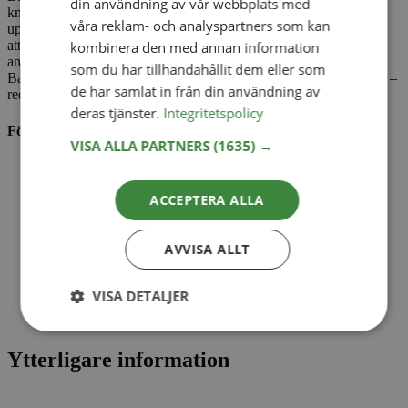
din användning av vår webbplats med
knyttekniker medföljer i förpackningen, vilket gör den lika
våra reklam- och analyspartners som kan
uppskattad av nybörjare som av mer erfarna bärare. Var noga med
att läsa om säkerhetscirkeln för tryggt bärande såsom att se till att
kombinera den med annan information
andningsvägar är fria. Med en vikt på endast 560 gram är Aldoria
som du har tillhandahållit dem eller som
Bambu Soft smidig att vika ihop och enkel att ta med i skötväskan –
de har samlat in från din användning av
redo för både vardag och utflykter.
deras tjänster.
Integritetspolicy
Fördelar med Aldoria Bambu Soft bärsjal:
VISA ALLA PARTNERS
(1635) →
Silkesmjuk bambutrikå – skonsam mot barnets hud
Främjar närhet, trygghet och anknytning
ACCEPTERA ALLA
Temperaturreglerande och antibakteriskt material
AVVISA ALLT
Lättknuten med medföljande instruktioner
Perfekt för nyfödda och små barn
VISA DETALJER
Smidig och lätt att ta med
Ytterligare information