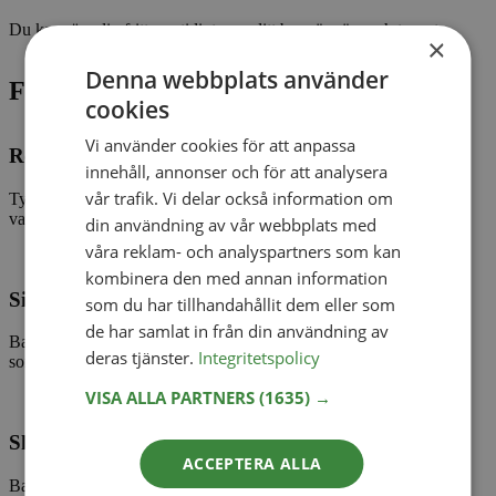
Du kan röra dig fritt samtidigt som ditt barn är nära och tryggt.
×
Denna webbplats använder
Fördelarna med ekologisk bambu
cookies
Vi använder cookies för att anpassa
Reglerar temperaturen
innehåll, annonser och för att analysera
vår trafik. Vi delar också information om
Tyget andas och reglerar värme naturligt, så det känns svalt på
varma dagar och behagligt när det är svalare.
din användning av vår webbplats med
våra reklam- och analyspartners som kan
kombinera den med annan information
Silkeslent mjuk
som du har tillhandahållit dem eller som
de har samlat in från din användning av
Bambutrikå känns extra mjuk mot bebisens känsliga hud – nästan
deras tjänster.
Integritetspolicy
som silke – vilket gör bärandet skönt för både barn och vuxna.
VISA ALLA PARTNERS
(1635) →
Skonsam mot huden
ACCEPTERA ALLA
Bambu har naturligt antibakteriella och allergivänliga egenskaper,