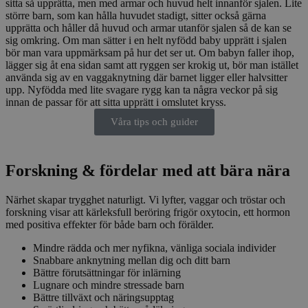
sitta så upprätta, men med armar och huvud helt innanför sjalen. Lite
större barn, som kan hålla huvudet stadigt, sitter också gärna
upprätta och håller då huvud och armar utanför sjalen så de kan se
sig omkring. Om man sätter i en helt nyfödd baby upprätt i sjalen
bör man vara uppmärksam på hur det ser ut. Om babyn faller ihop,
lägger sig åt ena sidan samt att ryggen ser krokig ut, bör man istället
använda sig av en vaggaknytning där barnet ligger eller halvsitter
upp. Nyfödda med lite svagare rygg kan ta några veckor på sig
innan de passar för att sitta upprätt i omslutet kryss.
Våra tips och guider
Forskning & fördelar med att bära nära
Närhet skapar trygghet naturligt. Vi lyfter, vaggar och tröstar och
forskning visar att kärleksfull beröring frigör oxytocin, ett hormon
med positiva effekter för både barn och förälder.
Mindre rädda och mer nyfikna, vänliga sociala individer
Snabbare anknytning mellan dig och ditt barn
Bättre förutsättningar för inlärning
Lugnare och mindre stressade barn
Bättre tillväxt och näringsupptag