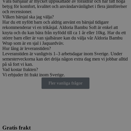
Våra bärsjalar är mycket uppskattade av föräldrar och har fått höga
betyg för komfort, kvalitet och användarvänlighet i flera jämförelser
och recensioner.
Vilken bärsjal ska jag välja?
Har du ett nyfött barn och aldrig använt en bärsjal tidigare
rekommenderar vi en trikåsjal. Aldoria Bambu Soft är enkel att
knyta och du kan bära från nyfödd till ca 1 år eller 10kg. Har du ett
större barn eller är van sjalbärare kan du välja vår Aldoria Bambu
Wrap som är en sjal i Jaquardväv.
Hur lång är leveranstiden?
Leveranstiden är vanligtvis 1–3 arbetsdagar inom Sverige. Under
semesterveckorna kan det dröja någon extra dag men vi jobbar alltid
på så fort vi kan.
Vad kostar frakten?
Vi erbjuder fri frakt inom Sverige.
Fler vanliga frågor
Gratis frakt