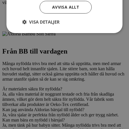
vilket gör det perfekt för känslig babyhud.
AVVISA ALLT
Om vår bambutextil
VISA DETALJER
Från BB till vardagen
Många nyfödda trivs bra med att sitta så upprätta, men med armar
och huvud helt innanför sjalen. Lite större barn, som kan hålla
huvudet stadigt, sitter också gärna upprätta och håller då huvud och
armar utanför sjalen så de kan se sig omkring.
Är materialen säkra för nyfödda?
Ja, alla våra material är noggrant testade och fria från skadliga
ämnen, vilket gör dem helt säkra för nyfödda. Vår fabrik som
tillverkar alla produkter är Oeko-Tex certifierad.
Kan jag använda Aldorias bärsjal till nyfödd?
Ja, våra sjalar är perfekta från nyfödd ålder och ger trygg närhet.
Kan man bära en nyfödd i bärsjal?
Ja, men tänk på hur babyn sitter. Många nyfödda trivs bra med att